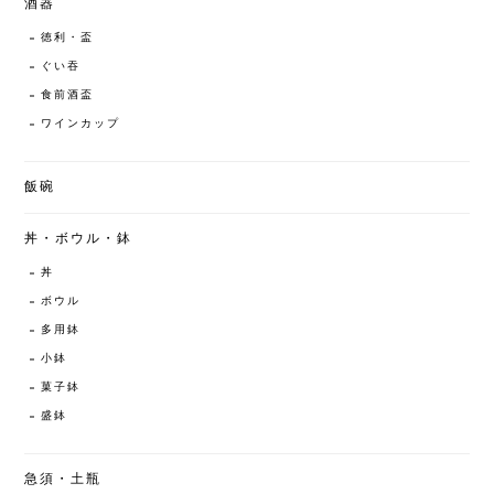
酒器
徳利・盃
ぐい吞
食前酒盃
ワインカップ
飯碗
丼・ボウル・鉢
丼
ボウル
多用鉢
小鉢
菓子鉢
盛鉢
急須・土瓶