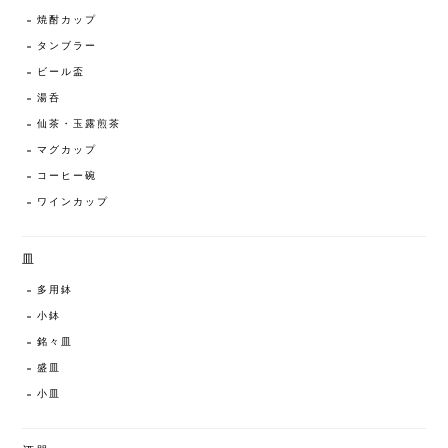
焼酎カップ
タンブラー
ビール盃
湯呑
仙茶・玉露煎茶
マグカップ
コーヒー碗
ワインカップ
皿
多用鉢
小鉢
銘々皿
盛皿
小皿