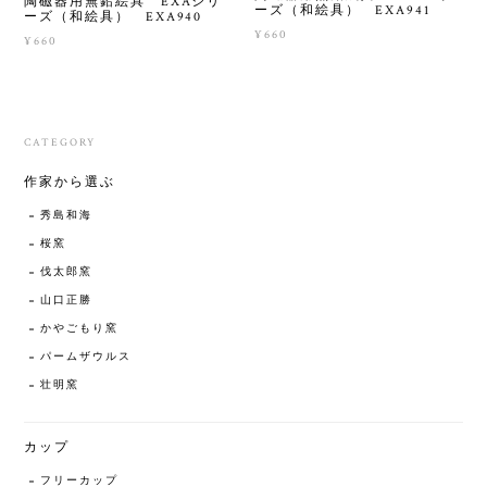
陶磁器用無鉛絵具 EXAシリ
ーズ（和絵具） EXA941
ーズ（和絵具） EXA940
¥660
¥660
CATEGORY
作家から選ぶ
秀島和海
桜窯
伐太郎窯
山口正勝
かやごもり窯
パームザウルス
壮明窯
カップ
フリーカップ