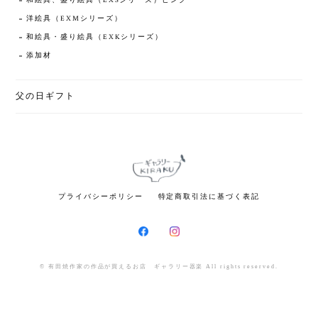
和絵具、盛り絵具（EXSシリーズ）ピンク
洋絵具（EXMシリーズ）
和絵具・盛り絵具（EXKシリーズ）
添加材
父の日ギフト
プライバシーポリシー
特定商取引法に基づく表記
© 有田焼作家の作品が買えるお店 ギャラリー器楽 All rights reserved.