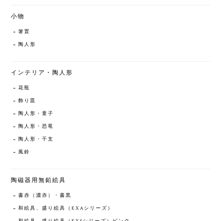
小物
箸置
陶人形
インテリア・陶人形
花瓶
飾り皿
陶人形・童子
陶人形・恐竜
陶人形・干支
風鈴
陶磁器用無鉛絵具
書赤（濃赤）・書黒
和絵具、盛り絵具（EXAシリーズ）