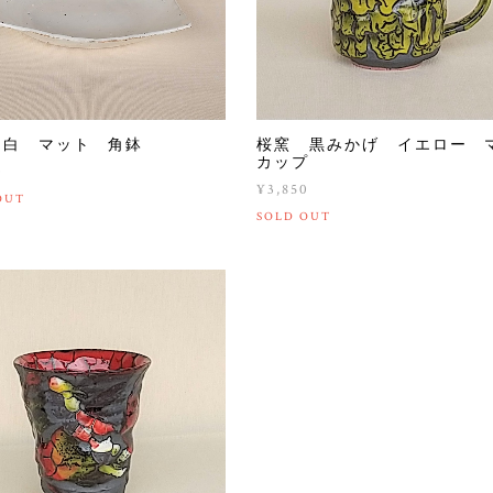
 白 マット 角鉢
桜窯 黒みかげ イエロー 
カップ
0
¥3,850
OUT
SOLD OUT