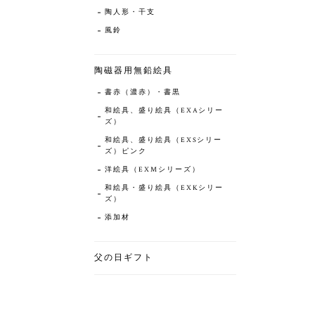
陶人形・干支
風鈴
陶磁器用無鉛絵具
書赤（濃赤）・書黒
和絵具、盛り絵具（EXAシリー
ズ）
和絵具、盛り絵具（EXSシリー
ズ）ピンク
洋絵具（EXMシリーズ）
和絵具・盛り絵具（EXKシリー
ズ）
添加材
父の日ギフト