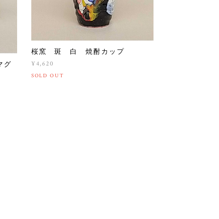
桜窯 斑 白 焼酎カップ
¥4,620
マグ
SOLD OUT