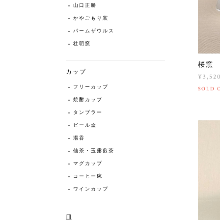
山口正勝
かやごもり窯
パームザウルス
壮明窯
桜窯
カップ
¥3,52
フリーカップ
SOLD 
焼酎カップ
タンブラー
ビール盃
湯呑
仙茶・玉露煎茶
マグカップ
コーヒー碗
ワインカップ
皿