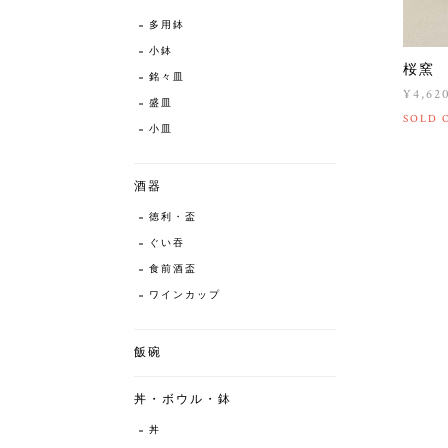
多用鉢
小鉢
桜窯
銘々皿
¥4,62
盛皿
SOLD 
小皿
酒器
徳利・盃
ぐい吞
食前酒盃
ワインカップ
飯碗
丼・ボウル・鉢
丼