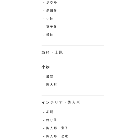
ボウル
多用鉢
小鉢
菓子鉢
盛鉢
急須・土瓶
小物
箸置
陶人形
インテリア・陶人形
花瓶
飾り皿
陶人形・童子
陶人形・恐竜