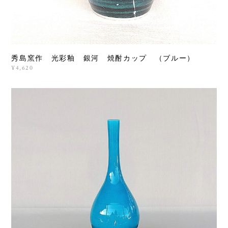
秀島窯作 光彩釉 銀河 焼酎カップ （ブルー）
¥4,620