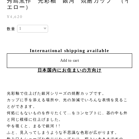
秀島窯作 光彩釉 銀河 焼酎カップ （イ
エロー）
¥4,620
数量
International shipping available
Add to cart
日本国内にお住まいの方向け
光彩釉で仕上げた銀河シリーズの焼酎カップです。
カップに手を添える場所や、光の加減でいろんな表情を見るこ
とができます。
何処にもないものを作りたくて…をコンセプトに、器の中も外
と同じ模様に仕上げました。
中を覗くと、まるで銀河！!
ふと、見入ってしまうような不思議な色彩が広がります。