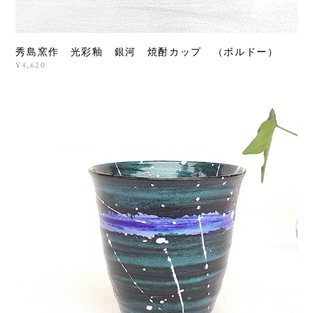
秀島窯作 光彩釉 銀河 焼酎カップ （ボルドー）
¥4,620