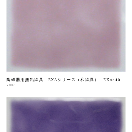
陶磁器用無鉛絵具 EXAシリーズ（和絵具） EXA640
¥880