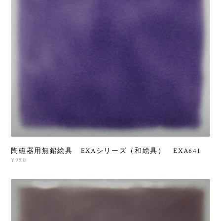
陶磁器用無鉛絵具 EXAシリーズ（和絵具） EXA641
¥990