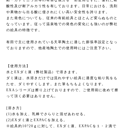
鉛・カドミニウム等の有害な成分を一切使用せずに、優れた耐
酸性及び耐アルカリ性を有しております。日常における、洗剤
や果物から出る酸に侵されにくい高い安全性を誇ります。
また発色についても、従来の有鉛絵具とほとんど変らぬものと
なっています。従って温泉地での発色の変化にも強いのが弊社
の絵具の特徴です。
有田で主に使用されている天草陶土に適した膨張率設定となっ
ておりますので、他産地陶土での使用時にはご注意下さい。
【使用方法】
水とEXダミ液（弊社製品）で溶きます。
ダミ液は、水溶きだけでは流れやすい絵具に適度な粘り気をも
たせ、ダミやすくします。また筆もちもよくなります。
EXAシリーズは擦り上げておりますので、ご使用前に改めて擦
って頂く必要はありません。
[溶き方]
(1)水を加え、乳棒でさらりと混ぜあわせる。
(2)EXダミ液とEXPACを加える。
※絵具約10?20ｇに対して、EXダミ液、EXPACを１・２滴で