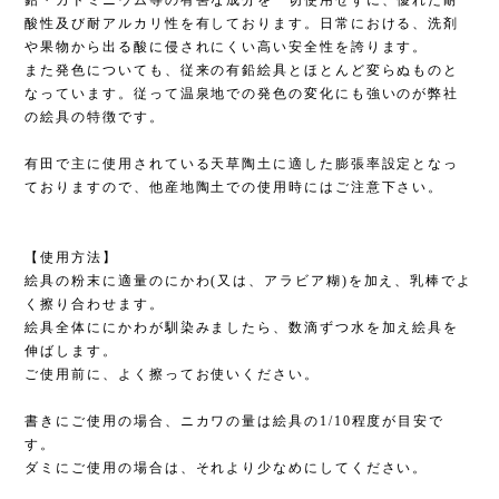
鉛・カドミニウム等の有害な成分を一切使用せずに、優れた耐
酸性及び耐アルカリ性を有しております。日常における、洗剤
や果物から出る酸に侵されにくい高い安全性を誇ります。
また発色についても、従来の有鉛絵具とほとんど変らぬものと
なっています。従って温泉地での発色の変化にも強いのが弊社
の絵具の特徴です。
有田で主に使用されている天草陶土に適した膨張率設定となっ
ておりますので、他産地陶土での使用時にはご注意下さい。
【使用方法】
絵具の粉末に適量のにかわ(又は、アラビア糊)を加え、乳棒でよ
く擦り合わせます。
絵具全体ににかわが馴染みましたら、数滴ずつ水を加え絵具を
伸ばします。
ご使用前に、よく擦ってお使いください。
書きにご使用の場合、ニカワの量は絵具の1/10程度が目安で
す。
ダミにご使用の場合は、それより少なめにしてください。