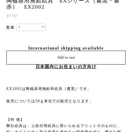
陶磁器用無鉛絵具 EXシリーズ（書黒・書
赤） EX2002
¥770
数量
International shipping available
Add to cart
日本国内にお住まいの方向け
EX2002は陶磁器用無鉛和絵具（書黒）です。
販売については50ｇ単位での販売となります。
【特 徴】
弊社絵具は、上絵付用絵具に用いられるフリットそのものに、