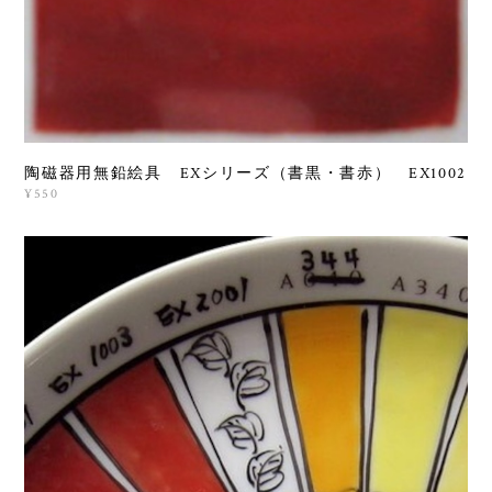
陶磁器用無鉛絵具 EXシリーズ（書黒・書赤） EX1002
¥550