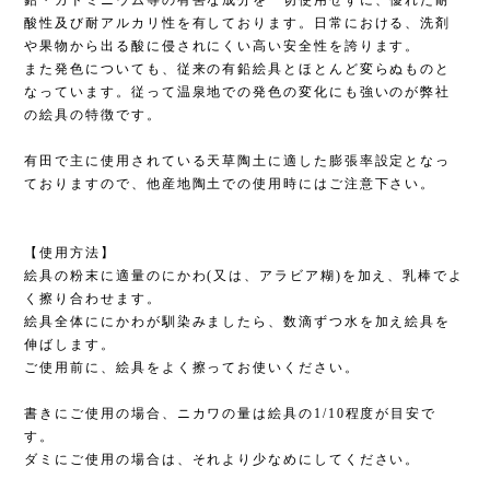
鉛・カドミニウム等の有害な成分を一切使用せずに、優れた耐
酸性及び耐アルカリ性を有しております。日常における、洗剤
や果物から出る酸に侵されにくい高い安全性を誇ります。
また発色についても、従来の有鉛絵具とほとんど変らぬものと
なっています。従って温泉地での発色の変化にも強いのが弊社
の絵具の特徴です。
有田で主に使用されている天草陶土に適した膨張率設定となっ
ておりますので、他産地陶土での使用時にはご注意下さい。
【使用方法】
絵具の粉末に適量のにかわ(又は、アラビア糊)を加え、乳棒でよ
く擦り合わせます。
絵具全体ににかわが馴染みましたら、数滴ずつ水を加え絵具を
伸ばします。
ご使用前に、絵具をよく擦ってお使いください。
書きにご使用の場合、ニカワの量は絵具の1/10程度が目安で
す。
ダミにご使用の場合は、それより少なめにしてください。