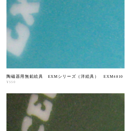
陶磁器用無鉛絵具 EXMシリーズ（洋絵具） EXM4810
¥550