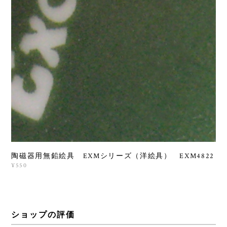
陶磁器用無鉛絵具 EXMシリーズ（洋絵具） EXM4822
¥550
ショップの評価