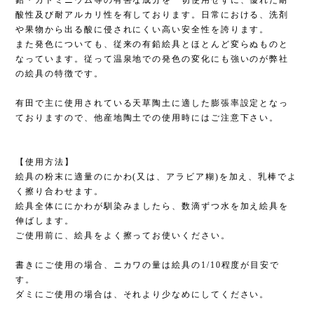
鉛・カドミニウム等の有害な成分を一切使用せずに、優れた耐
酸性及び耐アルカリ性を有しております。日常における、洗剤
や果物から出る酸に侵されにくい高い安全性を誇ります。
また発色についても、従来の有鉛絵具とほとんど変らぬものと
なっています。従って温泉地での発色の変化にも強いのが弊社
の絵具の特徴です。
有田で主に使用されている天草陶土に適した膨張率設定となっ
ておりますので、他産地陶土での使用時にはご注意下さい。
【使用方法】
絵具の粉末に適量のにかわ(又は、アラビア糊)を加え、乳棒でよ
く擦り合わせます。
絵具全体ににかわが馴染みましたら、数滴ずつ水を加え絵具を
伸ばします。
ご使用前に、絵具をよく擦ってお使いください。
書きにご使用の場合、ニカワの量は絵具の1/10程度が目安で
す。
ダミにご使用の場合は、それより少なめにしてください。