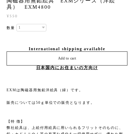
陶磁器用無鉛絵具 EXMシリーズ（洋絵
具） EXM4800
¥550
数量
International shipping available
Add to cart
日本国内にお住まいの方向け
EXMは陶磁器用無鉛洋絵具（緑）です。
販売については50ｇ単位での販売となります。
【特 徴】
弊社絵具は、上絵付用絵具に用いられるフリットそのものに、