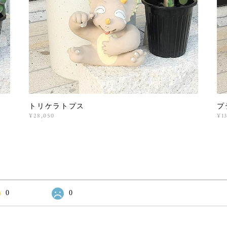
トリケラトプス
プ
¥28,050
¥1
0
0