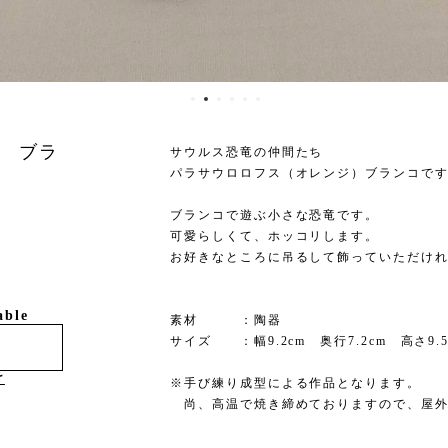
 ブラ
サウルス恐竜の仲間たち
パラサウロロフス（オレンジ）ブランコで
ブランコで遊ぶ小さな恐竜です。
可愛らしくて、ホッコリします。
お好きなところに吊るして飾っていただけ
able
素材 ：陶器
サイズ ：幅9.2cm 奥行7.2cm 高さ9.5
け
※手び練り成型による作品となります。
尚、高温で焼き締めておりますので、屋外