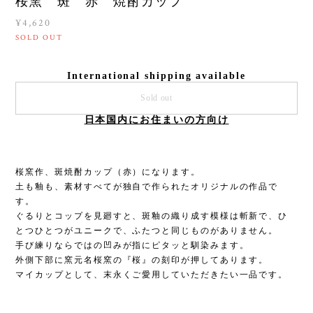
桜窯 斑 赤 焼酎カップ
¥4,620
SOLD OUT
International shipping available
Sold out
日本国内にお住まいの方向け
桜窯作、斑焼酎カップ（赤）になります。
土も釉も、素材すべてが独自で作られたオリジナルの作品で
す。
ぐるりとコップを見廻すと、斑釉の織り成す模様は斬新で、ひ
とつひとつがユニークで、ふたつと同じものがありません。
手び練りならではの凹みが指にピタッと馴染みます。
外側下部に窯元名桜窯の『桜』の刻印が押してあります。
マイカップとして、末永くご愛用していただきたい一品です。