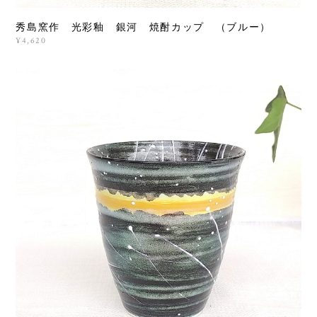
秀島窯作 光彩釉 銀河 焼酎カップ （ブルー）
¥4,620