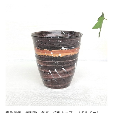
秀島窯作 光彩釉 銀河 焼酎カップ （ボルドー）