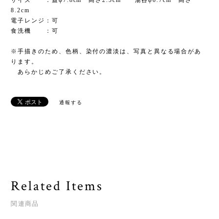
サイズ ：蓋φ7.8cm 高さ2.5cm 湯呑φ6.7cm 高さ
8.2cm
電子レンジ：可
食洗機 ：可
※手描きのため、色柄、染付の濃淡は、写真と異なる場合があ
ります。
あらかじめご了承ください。
通報する
Related Items
関連商品