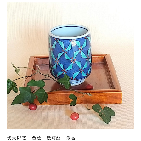
伐太郎窯 色絵 幾可紋 湯呑