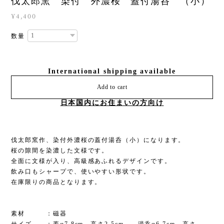
伐太郎窯 染付 外濃桜 蓋付湯呑 （小）
¥4,400
数量
International shipping available
Add to cart
日本国内にお住まいの方向け
伐太郎窯作、染付外濃桜の蓋付湯呑（小）になります。
桜の隙間を染濃した文様です。
全面に文様が入り、高級感あふれるデザインです。
飲み口もシャープで、使いやすい形状です。
在庫限りの商品となります。
素材 ：磁器