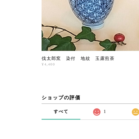
伐太郎窯 染付 地紋 玉露煎茶
¥4,400
ショップの評価
すべて
1