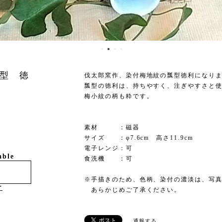
型 徳
伐太郎窯作、染付梅地紋の瓢型徳利になり
瓢型の徳利は、持ちやすく、注ぎやすさと
梅小紋の柄も粋です。
素材 ：磁器
サイズ ：φ7.6cm 高さ11.9cm
電子レンジ：可
able
食洗機 ：可
※手描きのため、色柄、染付の濃淡は、写
け
あらかじめご了承ください。
通報する