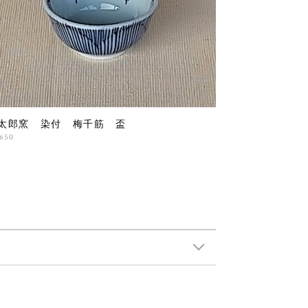
太郎窯 染付 梅千筋 盃
,650