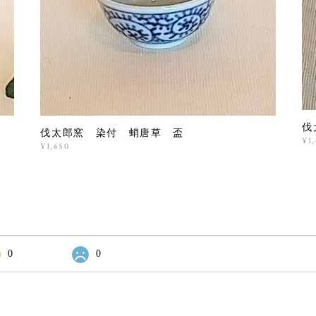
伐
伐太郎窯 染付 蛸唐草 盃
¥1
¥1,650
0
0