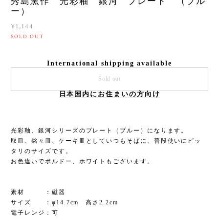
秀島窯作 光彩釉 銀河 プレート （ブル
ー）
¥1,144
SOLD OUT
International shipping available
Sold out
日本国内にお住まいの方向け
光彩釉、銀河シリーズのプレート（ブルー）になります。
取皿、銘々皿、ケーキ皿としていつもそばに、普段使いにピッ
タリのサイズです。
お色違いでボルドー、ホワイトもございます。
素材 ：磁器
サイズ ：φ14.7cm 高さ2.2cm
電子レンジ：可