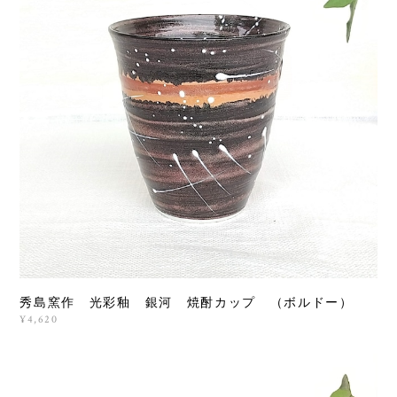
秀島窯作 光彩釉 銀河 焼酎カップ （ボルドー）
¥4,620