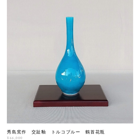
秀島窯作 交趾釉 トルコブルー 鶴首花瓶
¥66,000