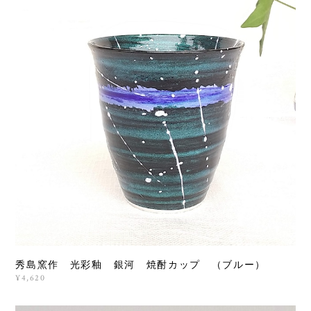
秀島窯作 光彩釉 銀河 焼酎カップ （ブルー）
¥4,620