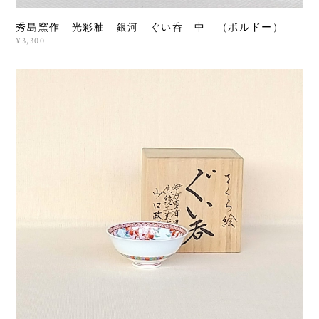
秀島窯作 光彩釉 銀河 ぐい呑 中 （ボルドー）
¥3,300