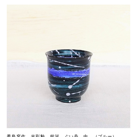
秀島窯作 光彩釉 銀河 ぐい呑 中 （ブルー）