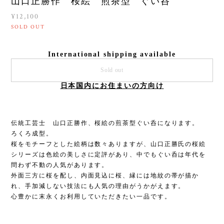
山口正勝作 桜絵 煎茶型 ぐい呑
¥12,100
SOLD OUT
International shipping available
Sold out
日本国内にお住まいの方向け
伝統工芸士 山口正勝作、桜絵の煎茶型ぐい呑になります。
ろくろ成型。
桜をモチーフとした絵柄は数々ありますが、山口正勝氏の桜絵
シリーズは色絵の美しさに定評があり、中でもぐい呑は年代を
問わず不動の人気があります。
外面三方に桜を配し、内面見込に桜、縁には地紋の帯が描か
れ、手加減しない技法にも人気の理由がうかがえます。
心豊かに末永くお利用していただきたい一品です。