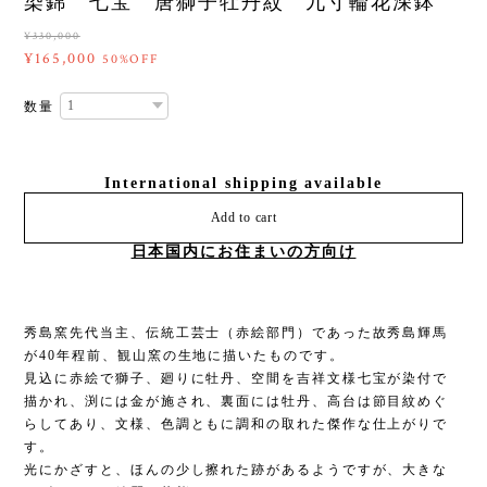
染錦 七宝 唐獅子牡丹紋 九寸輪花深鉢
¥330,000
¥165,000
50%OFF
数量
International shipping available
Add to cart
日本国内にお住まいの方向け
秀島窯先代当主、伝統工芸士（赤絵部門）であった故秀島輝馬
が40年程前、観山窯の生地に描いたものです。
見込に赤絵で獅子、廻りに牡丹、空間を吉祥文様七宝が染付で
描かれ、渕には金が施され、裏面には牡丹、高台は節目紋めぐ
らしてあり、文様、色調ともに調和の取れた傑作な仕上がりで
す。
光にかざすと、ほんの少し擦れた跡があるようですが、大きな