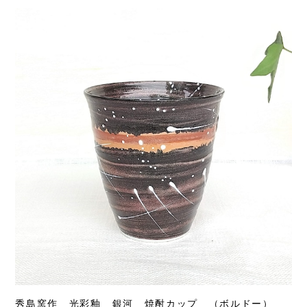
秀島窯作 光彩釉 銀河 焼酎カップ （ボルドー）