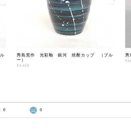
ル
秀島窯作 光彩釉 銀河 焼酎カップ （ブル
秀
ー）
¥6
¥4,620
0
0