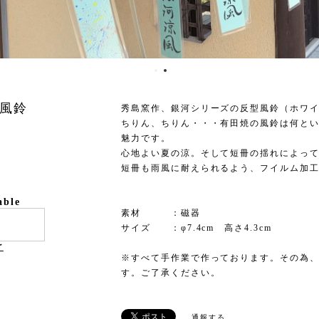
型風鈴
秀島窯作、銀河シリーズの反型風鈴（ホワ
ちりん、ちりん・・・有田焼の風鈴は何と
魅力です。
心地よい夏の涼。そして短冊の揺れによっ
短冊も雨風に耐えられるよう、フイルム加
able
素材 ：磁器
サイズ ：φ7.4cm 高さ4.3cm
け
※すべて手作業で作っております。その為
す。ご了承ください。
通報する