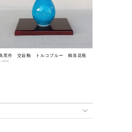
島窯作 交趾釉 トルコブルー 鶴首花瓶
6,000