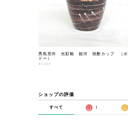
秀島窯作 光彩釉 銀河 焼酎カップ （ボ
ドー）
¥4,620
ショップの評価
すべて
1