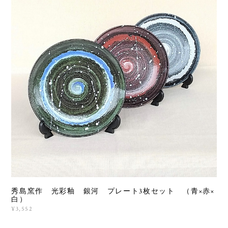
秀島窯作 光彩釉 銀河 プレート3枚セット （青×赤×
白）
¥3,552