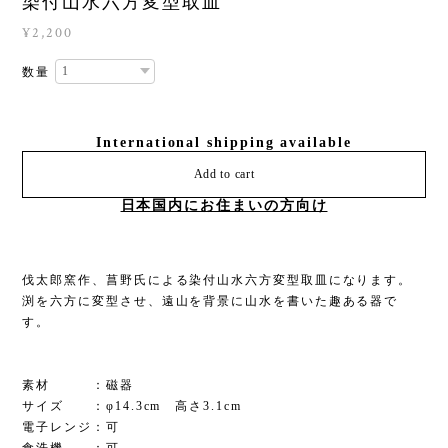
染付山水六方変型取皿
¥2,200
数量
International shipping available
Add to cart
日本国内にお住まいの方向け
伐太郎窯作、菖野氏による染付山水六方変型取皿になります。
渕を六方に変型させ、遠山を背景に山水を書いた趣ある器で
す。
素材 ：磁器
サイズ ：φ14.3cm 高さ3.1cm
電子レンジ：可